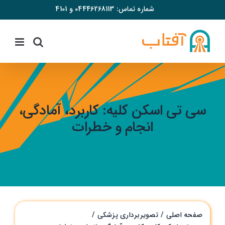
فتن
شماره تماس:
04446268113
و
4101
ه
حتوا
سی تی اسکن کلیه: کاربرد، آمادگی،
انجام و خطرات
صفحه اصلی
تصویربرداری پزشکی