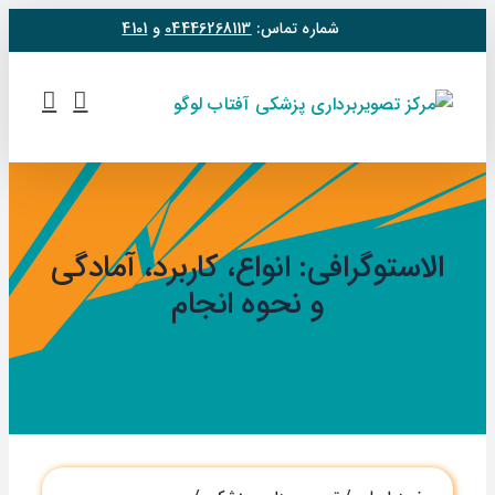
فتن
شماره تماس:
04446268113
و
4101
ه
حتوا
الاستوگرافی: انواع، کاربرد، آمادگی
و نحوه انجام