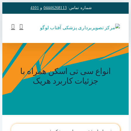
فتن
شماره تماس:
04446268113
و
4101
ه
حتوا
انواع سی تی اسکن همراه با
جزئیات کاربرد هریک