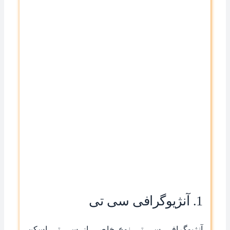
1. آنژیوگرافی سی تی
آنژیوگرافی سی تی نوع خاصی از سی تی اسکن