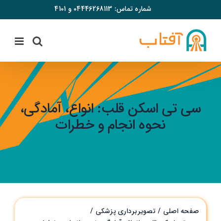
فتن
شماره تماس:
04446268113
و
4101
ه
حتوا
سی تی اسکن قلب: انواع، آمادگی،
نحوه انجام و خطرات
صفحه اصلی
تصویربرداری پزشکی