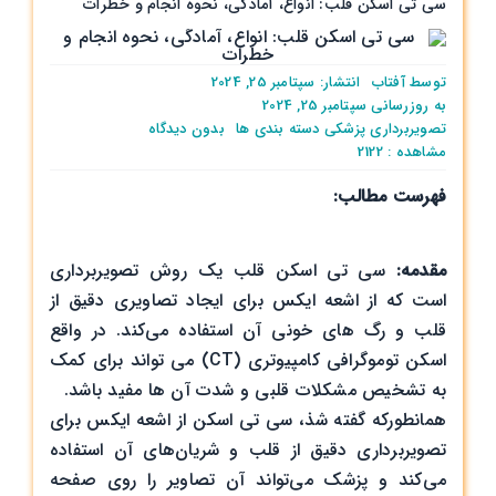
سی تی اسکن قلب: انواع، آمادگی، نحوه انجام و خطرات
توسط
آفتاب
انتشار: سپتامبر 25, 2024
به روزرسانی سپتامبر 25, 2024
on
تصویربرداری پزشکی
دسته بندی ها
بدون ديدگاه
سی
مشاهده : 2122
تی
فهرست مطالب:
اسکن
قلب:
انواع،
آمادگی،
مقدمه:
سی تی ‌اسکن قلب یک روش تصویربرداری
نحوه
است که از اشعه ایکس برای ایجاد تصاویری دقیق از
انجام
قلب و رگ های خونی آن استفاده می‌کند. در واقع
و
اسکن توموگرافی کامپیوتری (CT) می تواند برای کمک
خطرات
به تشخیص مشکلات قلبی و شدت آن ها مفید باشد.
همانطورکه گفته شذ، سی تی اسکن از اشعه ایکس برای
تصویربرداری دقیق از قلب و شریان‌های آن استفاده
می‌کند و پزشک می‌تواند آن تصاویر را روی صفحه