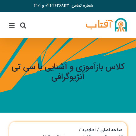
فتن
شماره تماس:
04446268113
و
4101
ه
حتوا
کلاس‌ بازآموزی و آشنایی با سی تی
آنژیوگرافی
صفحه اصلی
اطلاعیه