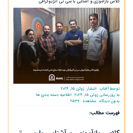
کلاس‌ بازآموزی و آشنایی با سی تی آنژیوگرافی
توسط
آفتاب
انتشار: ژوئن 15, 2024
به روزرسانی ژوئن 15, 2024
اطلاعیه
دسته بندی ها
on
بدون ديدگاه
مشاهده : 2539
کلاس‌
فهرست مطالب:
بازآموزی
و
آشنایی
با