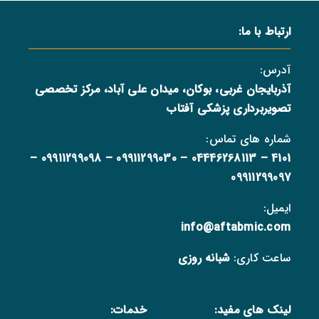
ارتباط با ما:
آدرس:
آذربایجان غربی، بوکان، میدان علی آباد، مرکز تخصصی
تصویربرداری پزشکی آفتاب
شماره های تماس:
–
09911299098
–
09911299030
–
04446268113
–
4101
09911299097
ایمیل:
info@aftabmic.com
ساعت کاری:
شبانه روزی
لینک های مفید:
خدمات: