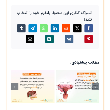
اشتراک گذاری این محتوا، پلتفرم خود را انتخاب
کنید!
مطالب پیشنهادی:
ام آر آی
ام
تخصصی لگن
برای بانوان در
مرک
آفتاب راه
ا
اندازی شد