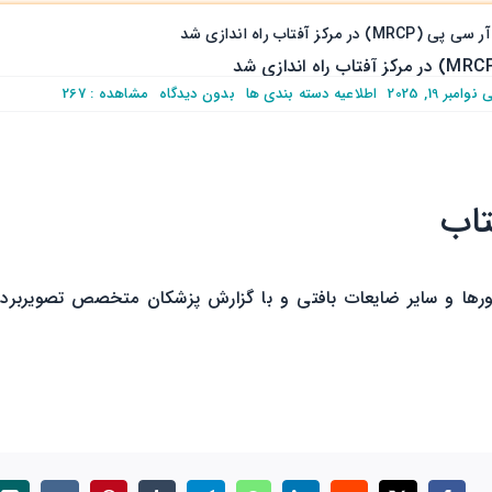
پی (MRCP) در مرکز آفتاب راه اندازی شد
on
مبر 19, 2025
اطلاعیه
دسته بندی ها
بدون ديدگاه
مشاهده : 267
ام
آر
سی
پی
(MRCP)
در
مرکز
آفتاب
ها و سایر ضایعات بافتی و با گزارش پزشکان متخصص تصویربردار
راه
اندازی
شد