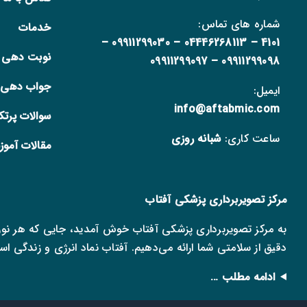
شماره های تماس:
خدمات
–
09911299030
–
04446268113
–
4101
نوبت دهی آ
09911299097
–
09911299098
جواب دهی آ
ایمیل:
info@aftabmic.com
سوالات پرتکر
ساعت کاری:
شبانه روزی
مقالات آمو
مرکز تصویربرداری پزشکی آفتاب
به مرکز تصویربرداری پزشکی آفتاب خوش آمدید، جایی که هر نور
دقیق از سلامتی شما ارائه می‌دهیم. آفتاب نماد انرژی و زندگی است
ادامه مطلب …