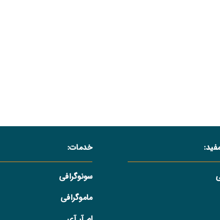
فید:
خدمات:
سونوگرافی
ماموگرافی
ام آر آی