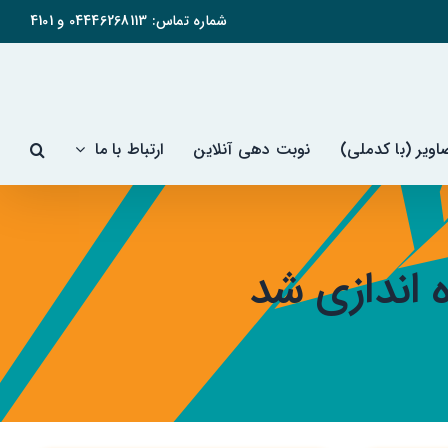
شماره تماس:
04446268113
و
4101
ویر (با کدملی)
نوبت دهی آنلاین
ارتباط با ما