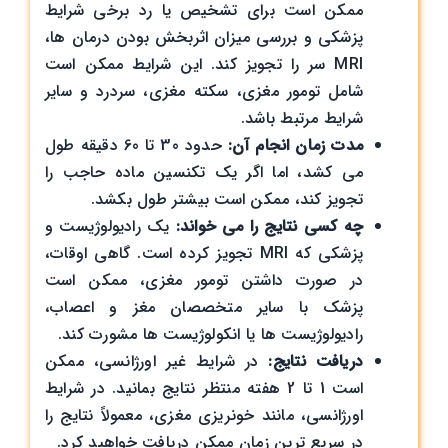
ممکن است برای تشخیص یا رد برخی شرایط
پزشکی و بررسی میزان اثربخش بودن درمان ها،
MRI سر را تجویز کند. این شرایط ممکن است
شامل تومور مغزی، سکته مغزی، سردرد و سایر
شرایط مرتبط باشد.
مدت زمان انجام آن:
حدود 30 تا 60 دقیقه طول
می کشد، اما اگر یک تکنسین ماده حاجب را
تجویز کند، ممکن است بیشتر طول بکشد.
چه کسی نتایج را می خواند:
یک رادیولوژیست و
پزشکی که MRI تجویز کرده است. گاهی اوقات،
در صورت داشتن تومور مغزی، ممکن است
پزشک با سایر متخصصان مغز و اعصاب،
رادیولوژیست ها یا انکولوژیست ها مشورت کند.
دریافت نتایج:
در شرایط غیر اورژانسی، ممکن
است 1 تا 2 هفته منتظر نتایج بمانید. در شرایط
اورژانسی، مانند خونریزی مغزی، معمولاً نتایج را
در سریع ترین زمان ممکن دریافت خواهید کرد.