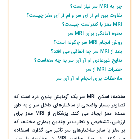
آمادگی
چرا به MRI سر نیاز است؟
و
تفاوت بین ام آر آی سر و ام آر آی مغز چیست؟
نحوه
MRI مغز با کنتراست چیست؟
انجام
نحوه آمادگی برای MRI سر
روش انجام MRI سر چگونه است؟
بعد از MRI سر چه اتفاقی می افتد؟
نتایج غیرعادی ام آر آی سر به چه معناست؟
خطرات MRI از سر
ملاحظات برای انجام ام آر آی سر
مقدمه:
اسکن MRI سر یک آزمایش بدون درد است که
تصاویر بسیار واضحی از ساختارهای داخل سر و به طور
عمده مغز ایجاد می کند. پزشکان از MRI ​​مغز برای
ارزیابی، تشخیص و نظارت بر چندین بیماری مختلف که
بر مغز یا سایر ساختارهای سر تأثیر می گذارد، استفاده
می کنند. در حال حاضر، MRI در مقایسه با سایر