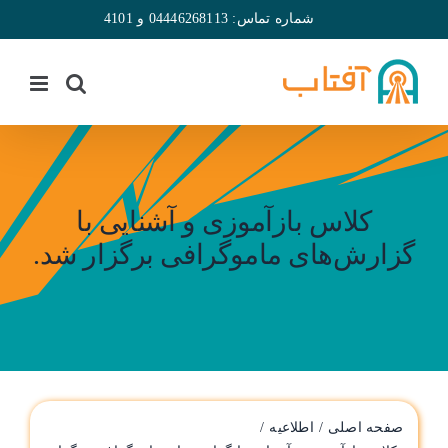
فتن
شماره تماس:
04446268113
و
4101
ه
حتوا
کلاس‌ بازآموزی و آشنایی با
گزار‌ش‌های ماموگرافی برگزار شد.
صفحه اصلی
اطلاعیه