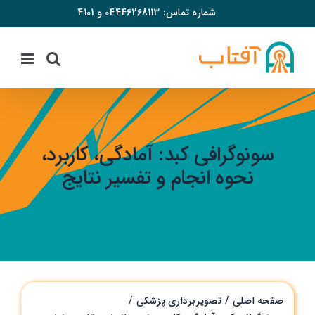
فتن
شماره تماس:
04446268113
و
4101
ه
حتوا
سونوگرافی کبد: آمادگی، کاربرد،
نحوه انجام و تفسیر نتایج
صفحه اصلی
تصویربرداری پزشکی