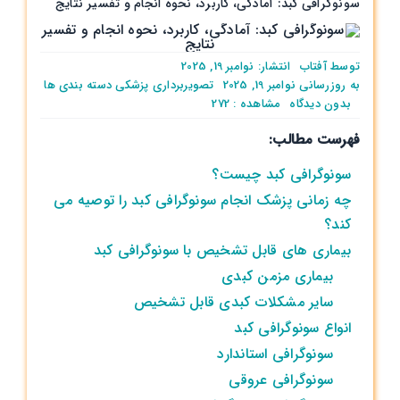
سونوگرافی کبد: آمادگی، کاربرد، نحوه انجام و تفسیر نتایج
توسط
آفتاب
انتشار: نوامبر 19, 2025
به روزرسانی نوامبر 19, 2025
تصویربرداری پزشکی
دسته بندی ها
on
بدون ديدگاه
مشاهده : 272
سونوگرافی
فهرست مطالب:
کبد:
آمادگی،
سونوگرافی کبد چیست؟
کاربرد،
نحوه
چه زمانی پزشک انجام سونوگرافی کبد را توصیه می
انجام
‌کند؟
و
بیماری ‌های قابل تشخیص با سونوگرافی کبد
تفسیر
نتایج
بیماری مزمن کبدی
سایر مشکلات کبدی قابل تشخیص
انواع سونوگرافی کبد
سونوگرافی استاندارد
سونوگرافی عروقی