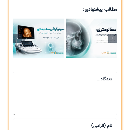
مطالب پیشنهادی:
سو
سفالومتری:
بعد
کاربردها، مزایا و
مز
نحوه انجام
دیدگاه