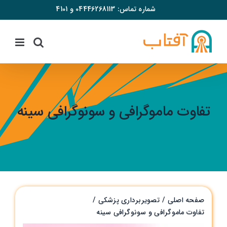
فتن
شماره تماس:
04446268113
و
4101
ه
حتوا
تفاوت ماموگرافي و سونوگرافي سينه
صفحه اصلی
تصویربرداری پزشکی
تفاوت ماموگرافي و سونوگرافي سينه