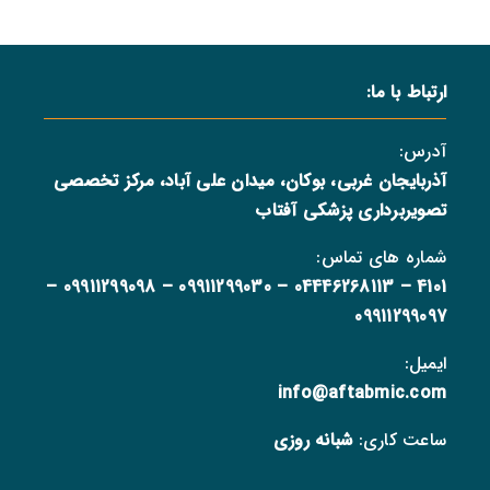
ارتباط با ما:
آدرس:
آذربایجان غربی، بوکان، میدان علی آباد، مرکز تخصصی
تصویربرداری پزشکی آفتاب
شماره های تماس:
–
09911299098
–
09911299030
–
04446268113
–
4101
09911299097
ایمیل:
info@aftabmic.com
ساعت کاری:
شبانه روزی