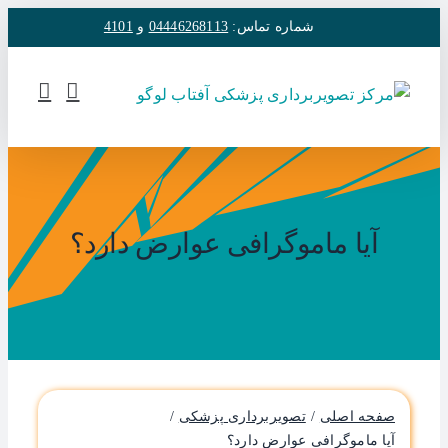
فتن
شماره تماس:
04446268113
و
4101
ه
حتوا
آیا ماموگرافی عوارض دارد؟
صفحه اصلی
تصویربرداری پزشکی
آیا ماموگرافی عوارض دارد؟