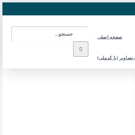
جستجو
صفحه اصلی
برای:
تصاویر (با کدملی)