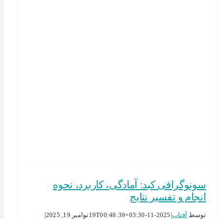
س
سونوگرافی کبد: آمادگی، کاربرد، نحوه
انجام و تفسیر نتایج
توسط
آفتاب
|
2025-11-19T00:48:39+03:30
نوامبر 19, 2025
|