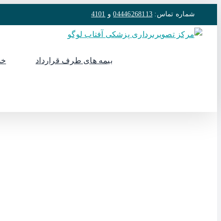
رفتن
شماره تماس:
04446268113
و
4101
به
محتوا
بیمه های طرف قرارداد
خد