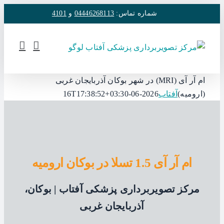
فتن
شماره تماس:
04446268113
و
4101
ه
حتوا
ام آر آی (MRI) در شهر بوکان آذربایجان غربی
(ارومیه)
آفتاب
2026-06-16T17:38:52+03:30
ام آر آی 1.5 تسلا در بوکان ارومیه
مرکز تصویربرداری پزشکی آفتاب | بوکان،
آذربایجان غربی