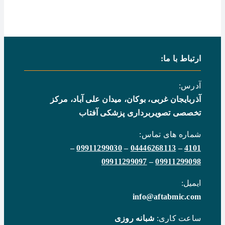
ارتباط با ما:
آدرس:
آذربایجان غربی، بوکان، میدان علی آباد، مرکز
تخصصی تصویربرداری پزشکی آفتاب
شماره های تماس:
–
09911299030
–
04446268113
–
4101
09911299097
–
09911299098
ایمیل:
info@aftabmic.com
ساعت کاری:
شبانه روزی